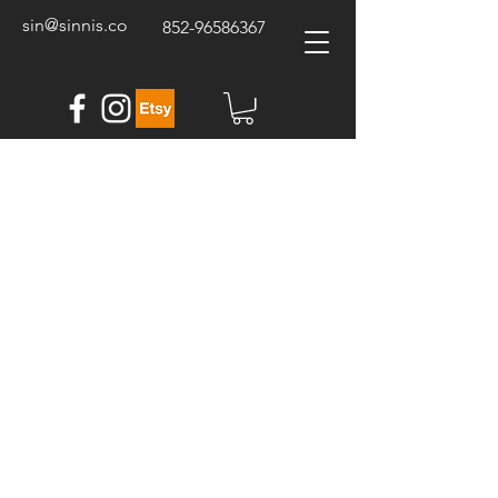
sin@sinnis.co
852-96586367