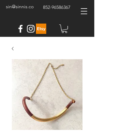
sin@sinnis.co
852-96586367